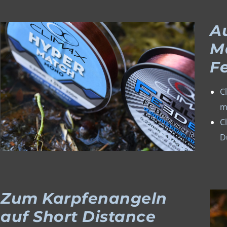
Au
M
F
C
m
C
D
Zum Karpfenangeln
auf Short Distance