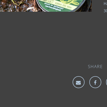
H
3
SHARE