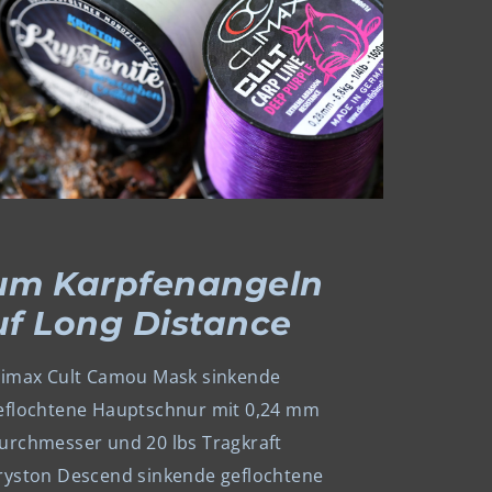
um Karpfenangeln
uf Long Distance
limax Cult Camou Mask sinkende
eflochtene Hauptschnur mit 0,24 mm
urchmesser und 20 lbs Tragkraft
ryston Descend sinkende geflochtene